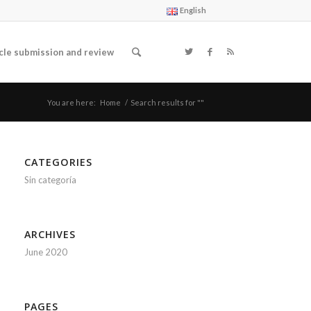
English
cle submission and review
You are here:
Home
/
Search results for ""
CATEGORIES
Sin categoría
ARCHIVES
June 2020
PAGES