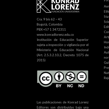
PA
An
Eth
Sta
Cra. 9 bis 62 – 43
Sci
Bogotá, Colombia
Edi
PBX +57 1 3472311
Con
www.konradlorenz.edu.co
Art
Institución de Educación Superior
Ho
sujeta a inspección y vigilancia por el
Ind
Ministerio de Educación Nacional
Aut
(Art. 2.5.3.2.10.2, Decreto 1075 de
no
2015)
Gui
Pre
Nat
Rej
Las publicaciones de Konrad Lorenz
Editores son distribuidas bajo una