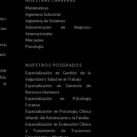
NUESTRAS CARRERAS
Matemáticas
Ingeniería Industrial
du.co
Ingeniería de Sistemas
Admnistración de Negocios
renz.edu.co
Internacionales
Mercadeo
nradlorenz.edu.co/
Psicología
ext.
NUESTROS POSGRADOS
 6th
Especialización en Gestión de la
ia,
Seguridad y Salud en el Trabajo
e la
Especialización en Gerencia de
Recursos Humanos
Especialización en Psicología
Forense
Especialización en Psicología Clínica
Infantil, del Adolescente y la Familia
Especialización en Evaluación Clínica
y Tratamiento de Trastornos