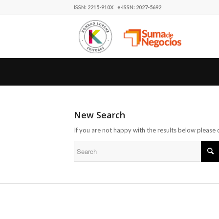
ISSN: 2215-910X e-ISSN: 2027-5692
New Search
If you are not happy with the results below please