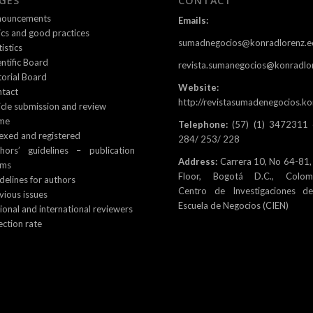
GES
CONTACT
nouncements
Emails:
ics and good practices
sumadnegocios@konradlorenz.e
tistics
entific Board
revista.sumanegocios@konradlo
torial Board
Website:
tact
http://revistasumadenegocios.ko
icle submission and review
me
Telephone:
(57) (1) 3472311 
exed and registered
284/ 253/ 228
hors’ guidelines – publication
Address:
Carrera 10, No 64-81,
rms
Floor, Bogotá D.C., Colomb
delines for authors
Centro de Investigaciones d
vious issues
Escuela de Negocios (CIEN)
ional and international reviewers
ection rate