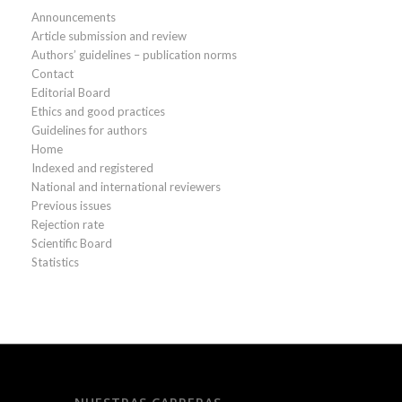
Announcements
Article submission and review
Authors’ guidelines – publication norms
Contact
Editorial Board
Ethics and good practices
Guidelines for authors
Home
Indexed and registered
National and international reviewers
Previous issues
Rejection rate
Scientific Board
Statistics