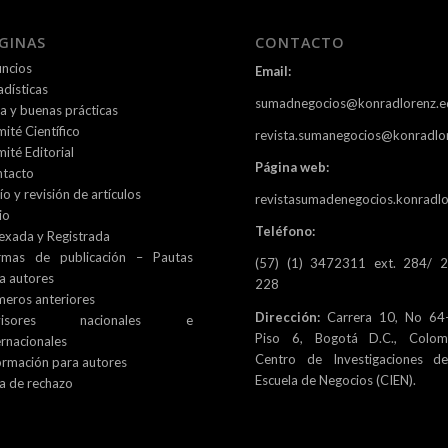
GINAS
CONTACTO
ncios
Email:
adísticas
sumadnegocios@konradlorenz.e
ca y buenas prácticas
ité Científico
revista.sumanegocios@konradlo
ité Editorial
Página web:
tacto
ío y revisión de artículos
revistasumadenegocios.konradlo
io
Teléfono:
exada y Registrada
rmas de publicación – Pautas
(57) (1) 3472311 ext. 284/ 
a autores
228
eros anteriores
Dirección:
Carrera 10, No 64-
visores nacionales e
Piso 6, Bogotá D.C., Colomb
ernacionales
Centro de Investigaciones d
ormación para autores
Escuela de Negocios (CIEN).
a de rechazo