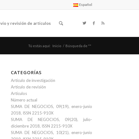
Español
vío y revisión de artículos
Tú estás aquí:
Inicio
/
Búsqueda de ""
CATEGORÍAS
Artículo de investigación
Artículo de revisión
Artículos
Número actual
SUMA DE NEGOCIOS, 09(19), enero-junio
2018, ISSN 2215-910X
SUMA DE NEGOCIOS, 09(20), julio-
diciembre 2018, ISSN 2215-910X
SUMA DE NEGOCIOS, 10(21), enero-junio