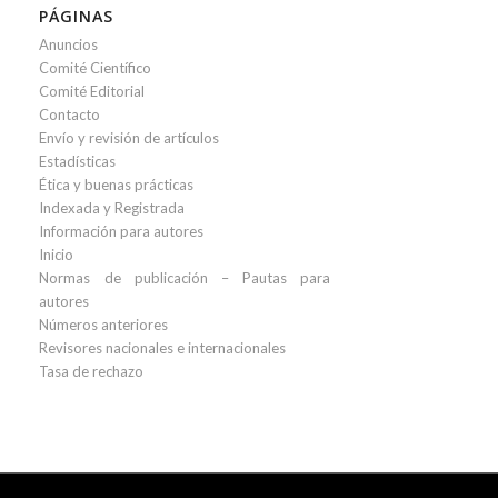
PÁGINAS
Anuncios
Comité Científico
Comité Editorial
Contacto
Envío y revisión de artículos
Estadísticas
Ética y buenas prácticas
Indexada y Registrada
Información para autores
Inicio
Normas de publicación – Pautas para
autores
Números anteriores
Revisores nacionales e internacionales
Tasa de rechazo