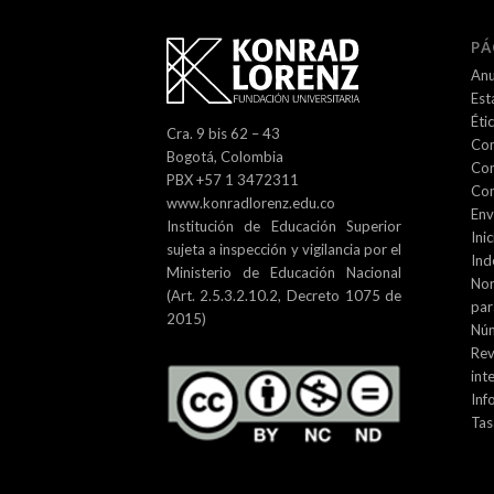
PÁ
Anu
Est
Éti
Cra. 9 bis 62 – 43
Com
Bogotá, Colombia
Com
PBX +57 1 3472311
Con
www.konradlorenz.edu.co
Env
Institución de Educación Superior
Inic
sujeta a inspección y vigilancia por el
Ind
Ministerio de Educación Nacional
No
(Art. 2.5.3.2.10.2, Decreto 1075 de
par
2015)
Núm
Re
int
Inf
Tas