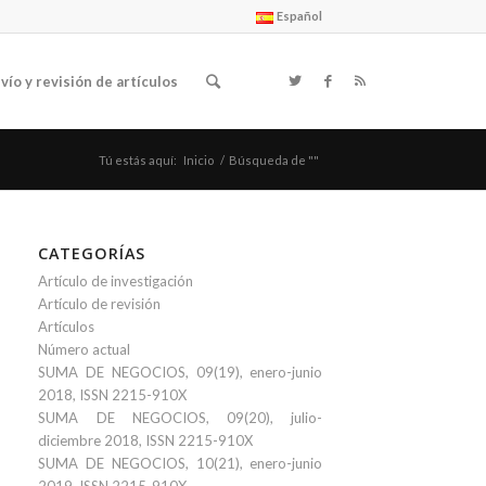
Español
vío y revisión de artículos
Tú estás aquí:
Inicio
/
Búsqueda de ""
CATEGORÍAS
Artículo de investigación
Artículo de revisión
Artículos
Número actual
SUMA DE NEGOCIOS, 09(19), enero-junio
2018, ISSN 2215-910X
SUMA DE NEGOCIOS, 09(20), julio-
diciembre 2018, ISSN 2215-910X
SUMA DE NEGOCIOS, 10(21), enero-junio