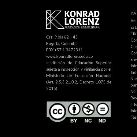
PÁ
Anu
Est
Éti
Cra. 9 bis 62 – 43
Com
Bogotá, Colombia
Com
PBX +57 1 3472311
Con
www.konradlorenz.edu.co
Env
Institución de Educación Superior
Inic
sujeta a inspección y vigilancia por el
Ind
Ministerio de Educación Nacional
No
(Art. 2.5.3.2.10.2, Decreto 1075 de
par
2015)
Núm
Re
int
Inf
Tas