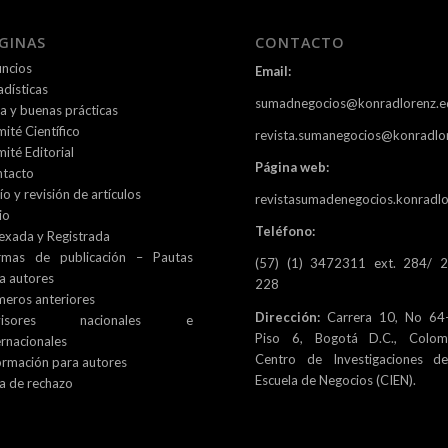
GINAS
CONTACTO
ncios
Email:
adísticas
sumadnegocios@konradlorenz.e
ca y buenas prácticas
ité Científico
revista.sumanegocios@konradlo
ité Editorial
Página web:
tacto
ío y revisión de artículos
revistasumadenegocios.konradlo
io
Teléfono:
exada y Registrada
rmas de publicación – Pautas
(57) (1) 3472311 ext. 284/ 
a autores
228
eros anteriores
Dirección:
Carrera 10, No 64-
visores nacionales e
Piso 6, Bogotá D.C., Colomb
ernacionales
Centro de Investigaciones d
ormación para autores
Escuela de Negocios (CIEN).
a de rechazo