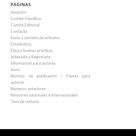
PÁGINAS
Anuncios
Comité Científico
Comité Editorial
Contacto
Envío y revisión de artículos
Estadísticas
Ética y buenas prácticas
Indexada y Registrada
Información para autores
Inicio
Normas de publicación – Pautas para
autores
Números anteriores
Revisores nacionales e internacionales
Tasa de rechazo