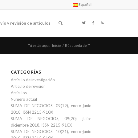
Español
vío y revisión de artículos
Tú estás aquí:
Inicio
/
Búsqueda de ""
CATEGORÍAS
Artículo de investigación
Artículo de revisión
Artículos
Número actual
SUMA DE NEGOCIOS, 09(19), enero-junio
2018, ISSN 2215-910X
SUMA DE NEGOCIOS, 09(20), julio-
diciembre 2018, ISSN 2215-910X
SUMA DE NEGOCIOS, 10(21), enero-junio