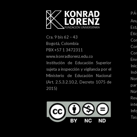
PÁ
Anu
Est
Éti
Cra. 9 bis 62 – 43
Com
Bogotá, Colombia
Com
PBX +57 1 3472311
Con
www.konradlorenz.edu.co
Env
Institución de Educación Superior
Inic
sujeta a inspección y vigilancia por el
Ind
Ministerio de Educación Nacional
No
(Art. 2.5.3.2.10.2, Decreto 1075 de
par
2015)
Núm
Re
int
Inf
Tas