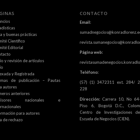
GINAS
CONTACTO
ncios
Email:
adísticas
sumadnegocios@konradlorenz.e
ca y buenas prácticas
ité Científico
revista.sumanegocios@konradlo
ité Editorial
Página web:
tacto
ío y revisión de artículos
revistasumadenegocios.konradlo
io
Teléfono:
exada y Registrada
rmas de publicación – Pautas
(57) (1) 3472311 ext. 284/ 
a autores
228
eros anteriores
Dirección:
Carrera 10, No 64-
visores nacionales e
Piso 6, Bogotá D.C., Colomb
ernacionales
Centro de Investigaciones d
ormación para autores
Escuela de Negocios (CIEN).
a de rechazo