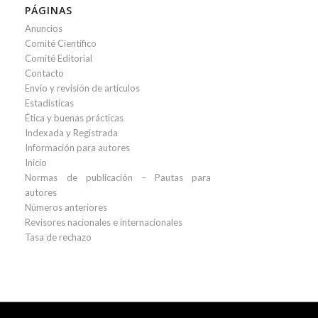
PÁGINAS
Anuncios
Comité Científico
Comité Editorial
Contacto
Envío y revisión de artículos
Estadísticas
Ética y buenas prácticas
Indexada y Registrada
Información para autores
Inicio
Normas de publicación – Pautas para
autores
Números anteriores
Revisores nacionales e internacionales
Tasa de rechazo