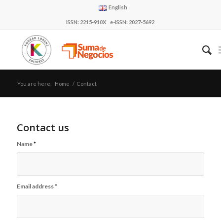
English
ISSN: 2215-910X e-ISSN: 2027-5692
You are here:
Home
/
Contact
Contact us
Name
*
Email address
*