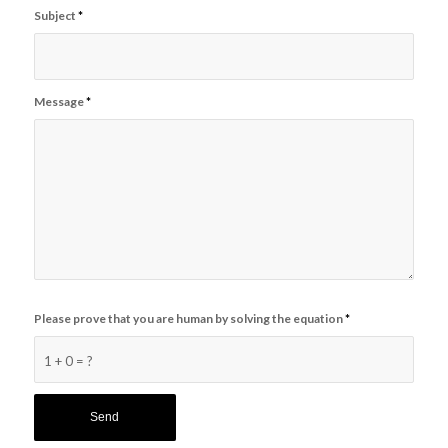
Subject
*
Message
*
Please prove that you are human by solving the equation
*
1 + 0 = ?