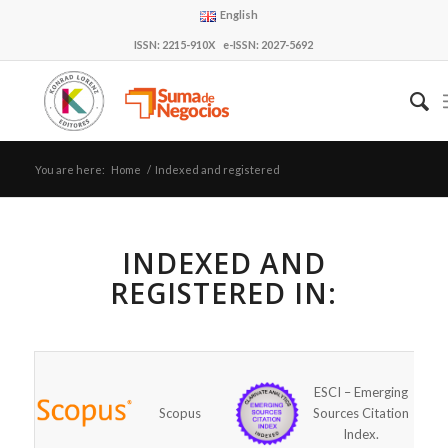
English
ISSN: 2215-910X e-ISSN: 2027-5692
You are here:
Home
/
Indexed and registered
INDEXED AND
REGISTERED IN:
ESCI – Emerging
Scopus
Sources Citation
Index.