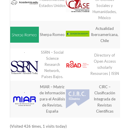
Estados Unidos
Sociales y
Humanidades,
México
Actualidad
Sherpa Romeo
Iberoamericana,
Chile
.
SSRN – Social
Directory of
Science
Open Access
Research
scholarly
Network,
Resources | ISSN
Países Bajos.
MIAR – Matriz
CIRC –
.
de Información
Clasificación
para el Análisis
Integrada de
de Revistas,
Revistas
España
Científicas
(Visited 426 times, 1 visits today)