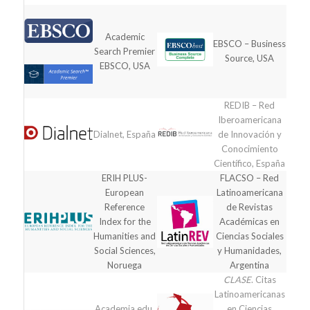
Academic
EBSCO – Business
Search Premier
Source, USA
EBSCO, USA
REDIB – Red
Iberoamericana
Dialnet, España
de Innovación y
Conocimiento
Científico, España
ERIH PLUS-
FLACSO – Red
European
Latinoamericana
Reference
de Revistas
Index for the
Académicas en
Humanities and
Ciencias Sociales
Social Sciences,
y Humanidades,
Noruega
Argentina
CLASE
. Citas
Latinoamericanas
Academia.edu,
en Ciencias