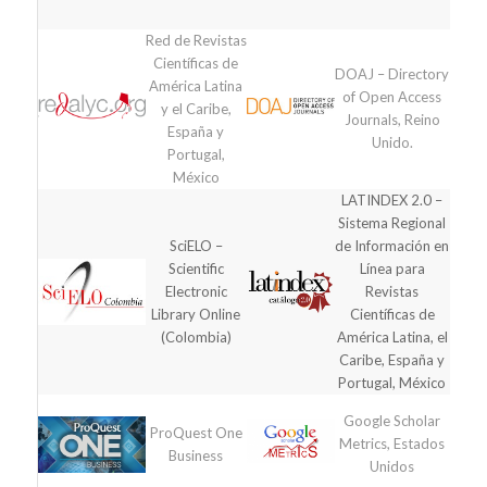
Red de Revistas
Científicas de
DOAJ – Directory
América Latina
of Open Access
y el Caribe,
Journals, Reino
España y
Unido.
Portugal,
México
LATINDEX 2.0 –
Sistema Regional
SciELO –
de Información en
Scientific
Línea para
Electronic
Revistas
Library Online
Científicas de
(Colombia)
América Latina, el
Caribe, España y
Portugal, México
Google Scholar
ProQuest One
Metrics, Estados
Business
Unidos