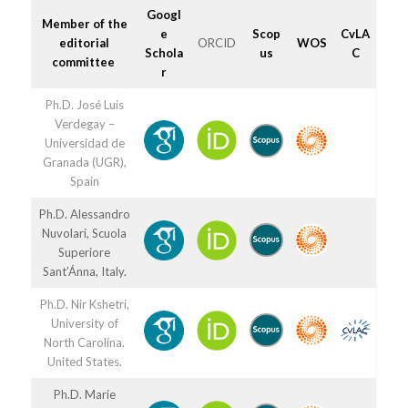
Googl
Member of the
e
Scop
CvLA
editorial
ORCID
WOS
Schola
us
C
committee
r
Ph.D. José Luis
Verdegay –
Universidad de
Granada (UGR),
Spain
Ph.D. Alessandro
Nuvolari, Scuola
Superiore
Sant’Ánna, Italy.
Ph.D. Nir Kshetri,
University of
North Carolina.
United States.
Ph.D. Marie