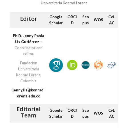
Universitaria Konrad Lorenz
Google
ORCI
Sco
CvL
Editor
WOS
Scholar
D
pus
AC
Ph.D. Jenny Paola
Lis Gutiérrez –
Coordinator and
editor.
Fundación
Universitaria
Konrad Lorenz,
Colombia
jenny.lis@konradl
orenz.edu.co
Editorial
Google
ORCI
Sco
CvL
WOS
Team
Scholar
D
pus
AC