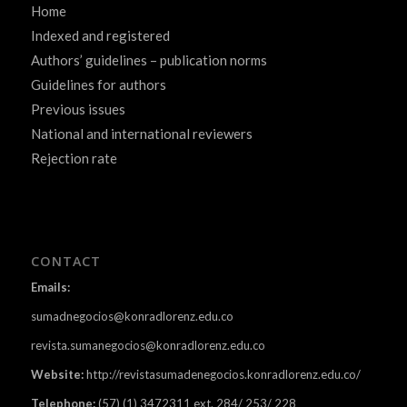
Home
Indexed and registered
Authors’ guidelines – publication norms
Guidelines for authors
Previous issues
National and international reviewers
Rejection rate
CONTACT
Emails:
sumadnegocios@konradlorenz.edu.co
revista.sumanegocios@konradlorenz.edu.co
Website:
http://revistasumadenegocios.konradlorenz.edu.co/
Telephone:
(57) (1) 3472311 ext. 284/ 253/ 228