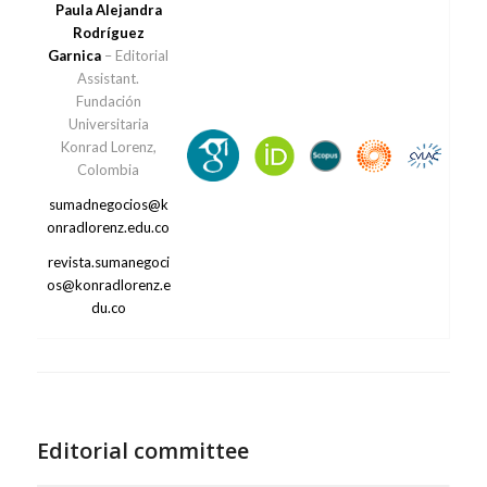
Paula Alejandra
Rodríguez
Garnica
– Editorial
Assistant.
Fundación
Universitaria
Konrad Lorenz,
Colombia
sumadnegocios@k
onradlorenz.edu.co
revista.sumanegoci
os@konradlorenz.e
du.co
Editorial committee