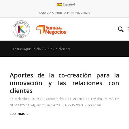
Español
ISSN: 2215-910X e-ISSN: 2027-5692
Tú estás aquí:
Inicio
/
2019
/
diciembre
Aportes de la co-creación para la
innovación y las relaciones con
clientes
/
/
13 diciembre, 2019
0 Comentarios
en
Artículo de revisión
,
SUMA DE
/
NEGOCIOS, 11(24), enero-junio 2020, ISSN 2215-910X
por
admin
Leer más