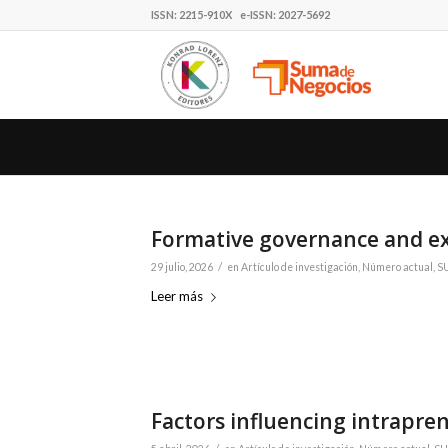
ISSN: 2215-910X e-ISSN: 2027-5692
Formative governance and ex
/
29 julio, 2026
en
Artículo de investigación
,
Número actual
,
SU
Leer más
Factors influencing intrapre