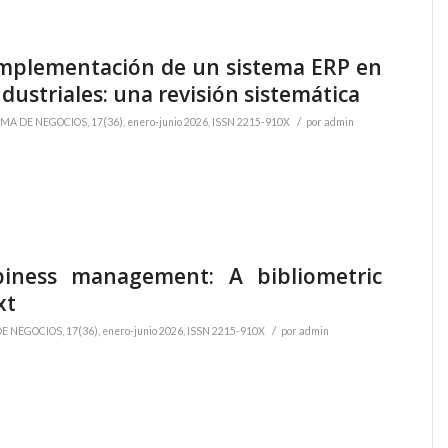
 implementación de un sistema ERP en
dustriales: una revisión sistemática
/
MA DE NEGOCIOS, 17(36), enero-junio 2026, ISSN 2215-910X
por
admin
piness management: A bibliometric
xt
/
 NEGOCIOS, 17(36), enero-junio 2026, ISSN 2215-910X
por
admin