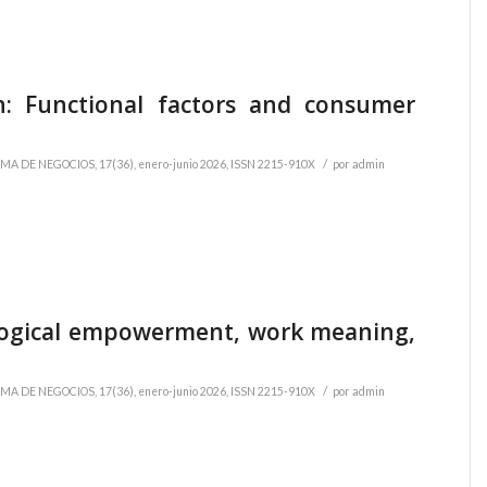
n: Functional factors and consumer
/
MA DE NEGOCIOS, 17(36), enero-junio 2026, ISSN 2215-910X
por
admin
logical empowerment, work meaning,
/
MA DE NEGOCIOS, 17(36), enero-junio 2026, ISSN 2215-910X
por
admin