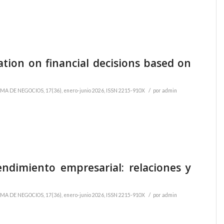
ation on financial decisions based on
/
MA DE NEGOCIOS, 17(36), enero-junio 2026, ISSN 2215-910X
por
admin
rendimiento empresarial: relaciones y
/
MA DE NEGOCIOS, 17(36), enero-junio 2026, ISSN 2215-910X
por
admin