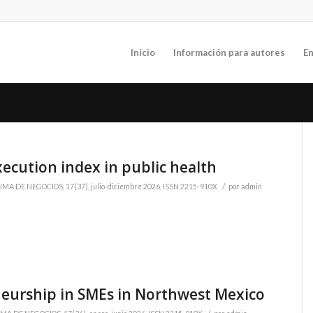
Inicio
Información para autores
En
ecution index in public health
/
MA DE NEGOCIOS, 17(37), julio-diciembre 2026, ISSN 2215-910X
por
admin
neurship in SMEs in Northwest Mexico