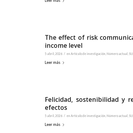
Leer más
The effect of risk communic
income level
/
5 abril, 2026
en
Artículo de investigación
,
Número actual
,
SU
Leer más
Felicidad, sostenibilidad y 
efectos
/
5 abril, 2026
en
Artículo de investigación
,
Número actual
,
SU
Leer más