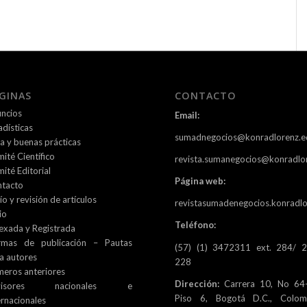
GINAS
CONTACTO
ncios
Email:
adísticas
sumadnegocios@konradlorenz.e
ca y buenas prácticas
ité Científico
revista.sumanegocios@konradlo
ité Editorial
Página web:
tacto
ío y revisión de artículos
revistasumadenegocios.konradlo
io
Teléfono:
exada y Registrada
rmas de publicación – Pautas
(57) (1) 3472311 ext. 284/ 
a autores
228
eros anteriores
Dirección:
Carrera 10, No 64-
visores nacionales e
Piso 6, Bogotá D.C., Colomb
ernacionales