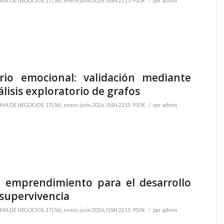
/
MA DE NEGOCIOS, 17(36), enero-junio 2026, ISSN 2215-910X
por
admin
ario emocional: validación mediante
álisis exploratorio de grafos
/
MA DE NEGOCIOS, 17(36), enero-junio 2026, ISSN 2215-910X
por
admin
 emprendimiento para el desarrollo
 supervivencia
/
MA DE NEGOCIOS, 17(36), enero-junio 2026, ISSN 2215-910X
por
admin