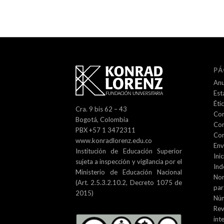
PÁ
Anu
Est
Éti
Cra. 9 bis 62 – 43
Com
Bogotá, Colombia
Com
PBX +57 1 3472311
Con
www.konradlorenz.edu.co
Env
Institución de Educación Superior
Inic
sujeta a inspección y vigilancia por el
Ind
Ministerio de Educación Nacional
No
(Art. 2.5.3.2.10.2, Decreto 1075 de
par
2015)
Núm
Re
int