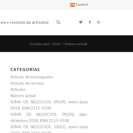
Español
vío y revisión de artículos
Tú estás aquí:
Inicio
/
Número actual
CATEGORÍAS
Artículo de investigación
Artículo de revisión
Artículos
Número actual
SUMA DE NEGOCIOS, 09(19), enero-junio
2018, ISSN 2215-910X
SUMA DE NEGOCIOS, 09(20), julio-
diciembre 2018, ISSN 2215-910X
SUMA DE NEGOCIOS, 10(21), enero-junio