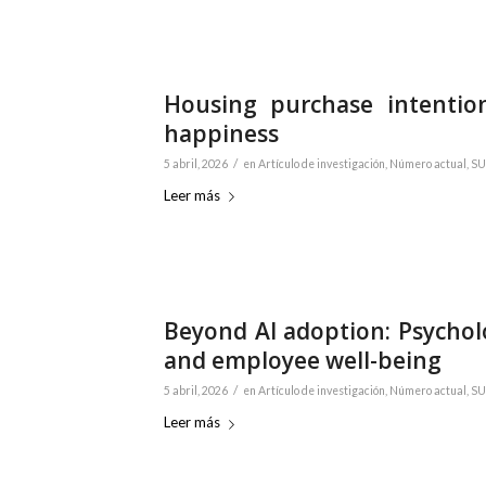
Housing purchase intentio
happiness
/
5 abril, 2026
en
Artículo de investigación
,
Número actual
,
SU
Leer más
Beyond AI adoption: Psycho
and employee well-being
/
5 abril, 2026
en
Artículo de investigación
,
Número actual
,
SU
Leer más