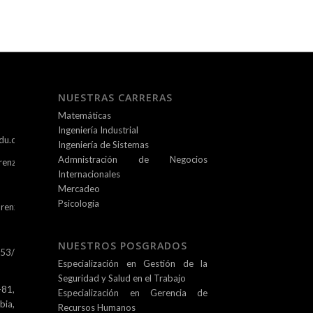
NUESTRAS CARRERAS
Matemáticas
Ingeniería Industrial
du.co
Ingeniería de Sistemas
Admnistración de Negocios
renz.edu.co
Internacionales
Mercadeo
Psicología
renz.edu.co
NUESTROS POSGRADOS
253/
Especialización en Gestión de la
Seguridad y Salud en el Trabajo
81,
Especialización en Gerencia de
ia,
Recursos Humanos