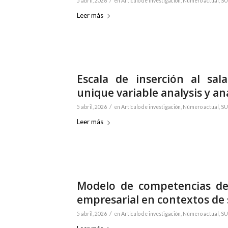
/
5 abril, 2026
en
Artículo de investigación
,
Número actual
,
SU
Leer más
Escala de inserción al sal
unique variable analysis y an
/
5 abril, 2026
en
Artículo de investigación
,
Número actual
,
SU
Leer más
Modelo de competencias de
empresarial en contextos de
/
5 abril, 2026
en
Artículo de investigación
,
Número actual
,
SU