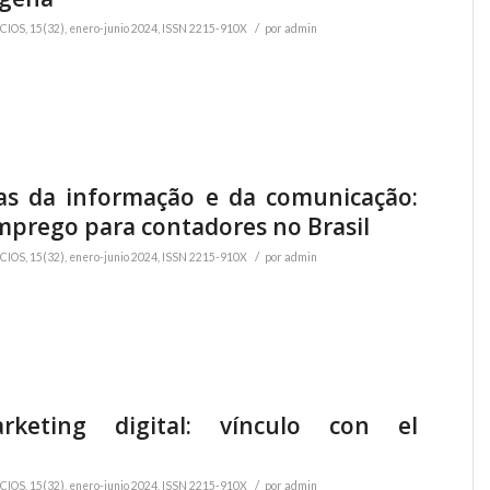
/
OS, 15(32), enero-junio 2024, ISSN 2215-910X
por
admin
as da informação e da comunicação:
mprego para contadores no Brasil
/
OS, 15(32), enero-junio 2024, ISSN 2215-910X
por
admin
eting digital: vínculo con el
/
OS, 15(32), enero-junio 2024, ISSN 2215-910X
por
admin