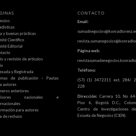
GINAS
CONTACTO
ncios
Email:
adísticas
sumadnegocios@konradlorenz.e
ca y buenas prácticas
ité Científico
revista.sumanegocios@konradlo
ité Editorial
Página web:
tacto
ío y revisión de artículos
revistasumadenegocios.konradlo
io
Teléfono:
exada y Registrada
rmas de publicación – Pautas
(57) (1) 3472311 ext. 284/ 
a autores
228
eros anteriores
Dirección:
Carrera 10, No 64-
visores nacionales e
Piso 6, Bogotá D.C., Colomb
ernacionales
Centro de Investigaciones d
ormación para autores
Escuela de Negocios (CIEN).
a de rechazo