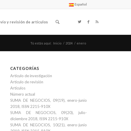
Español
vío y revisión de artículos
Tú estás aquí:
Inicio
/
2024
/
enero
CATEGORÍAS
Artículo de investigación
Artículo de revisión
Artículos
Número actual
SUMA DE NEGOCIOS, 09(19), enero-junio
2018, ISSN 2215-910X
SUMA DE NEGOCIOS, 09(20), julio-
diciembre 2018, ISSN 2215-910X
SUMA DE NEGOCIOS, 10(21), enero-junio