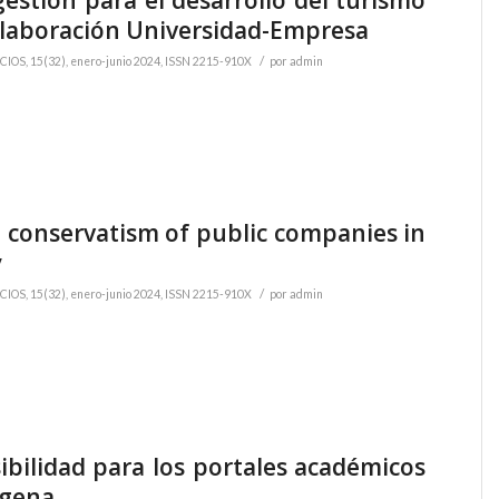
estión para el desarrollo del turismo
colaboración Universidad-Empresa
/
OS, 15(32), enero-junio 2024, ISSN 2215-910X
por
admin
l conservatism of public companies in
y
/
OS, 15(32), enero-junio 2024, ISSN 2215-910X
por
admin
isibilidad para los portales académicos
agena