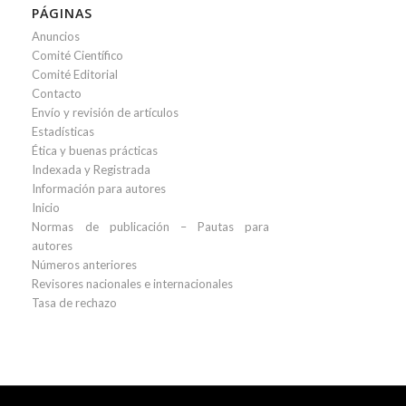
PÁGINAS
Anuncios
Comité Científico
Comité Editorial
Contacto
Envío y revisión de artículos
Estadísticas
Ética y buenas prácticas
Indexada y Registrada
Información para autores
Inicio
Normas de publicación – Pautas para
autores
Números anteriores
Revisores nacionales e internacionales
Tasa de rechazo