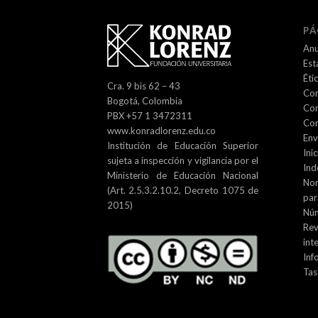
PÁ
Anu
Est
Éti
Cra. 9 bis 62 – 43
Com
Bogotá, Colombia
Com
PBX +57 1 3472311
Con
www.konradlorenz.edu.co
Env
Institución de Educación Superior
Inic
sujeta a inspección y vigilancia por el
Ind
Ministerio de Educación Nacional
No
(Art. 2.5.3.2.10.2, Decreto 1075 de
par
2015)
Núm
Re
int
Inf
Tas