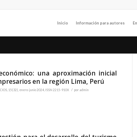
Inicio
Información para autores
En
conómico: una aproximación inicial
mpresarios en la región Lima, Perú
/
OS, 15(32), enero-junio 2024, ISSN 2215-910X
por
admin