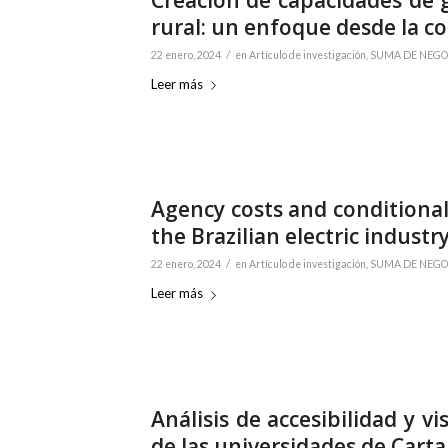
Creación de capacidades de g
rural: un enfoque desde la 
/
22 enero, 2024
en
Artículo de investigación
,
SUMA DE NEGOCI
Leer más
Agency costs and conditiona
the Brazilian electric industr
/
22 enero, 2024
en
Artículo de investigación
,
SUMA DE NEGOCI
Leer más
Análisis de accesibilidad y v
de las universidades de Cart