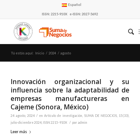
Español
ISSN: 2215-910X e-ISSN: 2027-5692
Tú estás aquí:
Inicio
/
2024
/
agosto
Innovación organizacional y su
influencia sobre la adaptabilidad de
empresas manufactureras en
Cajeme (Sonora, México)
/
24 agosto, 2024
en
Artículo de investigación
,
SUMA DE NEGOCIOS, 15(33),
/
julio-diciembre 2024, ISSN 2215-910X
por
admin
Leer más