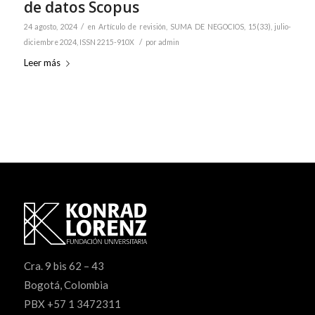
de datos Scopus
/
24 agosto, 2024
en
Artículo de revisión
,
SUMA DE NEGOCIOS, 15(33), julio-
/
diciembre 2024, ISSN 2215-910X
por
admin
Leer más
Cra. 9 bis 62 – 43
Bogotá, Colombia
PBX +57 1 3472311