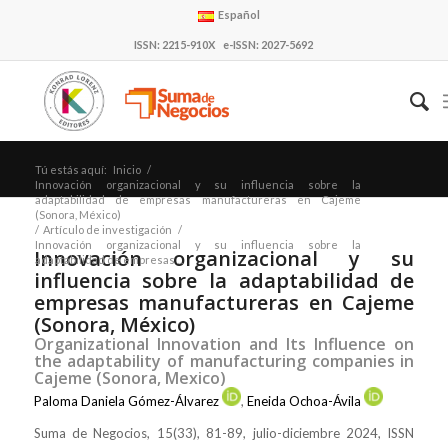
Español
ISSN: 2215-910X e-ISSN: 2027-5692
Tú estás aquí:
Inicio
/
Innovación organizacional y su influencia sobre la
adaptabilidad de empresas manufactureras en Cajeme
(Sonora, México)
/
Artículo de investigación
/
Innovación organizacional y su influencia sobre la
Innovación organizacional y su
adaptabilidad de empresas ...
influencia sobre la adaptabilidad de
empresas manufactureras en Cajeme
(Sonora, México)
Organizational Innovation and Its Influence on
the adaptability of manufacturing companies in
Cajeme (Sonora, Mexico)
Paloma Daniela Gómez-Álvarez
,
Eneida Ochoa-Ávila
Suma de Negocios, 15(33), 81-89, julio-diciembre 2024, ISSN