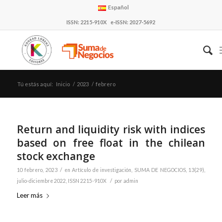
Español
ISSN: 2215-910X e-ISSN: 2027-5692
Tú estás aquí:
Inicio
/
2023
/
febrero
Return and liquidity risk with indices
based on free float in the chilean
stock exchange
/
10 febrero, 2023
en
Artículo de investigación
,
SUMA DE NEGOCIOS, 13(29),
/
julio-diciembre 2022, ISSN 2215-910X
por
admin
Leer más