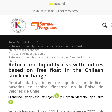
Español
ISSN: 2215-910X e-ISSN: 2027-5692
Tú estás aquí:
Inicio
/
Return and liquidity risk with indices based on free float in the
chilean stock exchange
/
Artículo de investigación
/
Return and liquidity risk with indices based on free float in the
chilean...
Return and liquidity risk with indices
based on free float in the Chilean
stock exchange
Rentabilidad y riesgo de liquidez con índices
basados en capital flotante en la Bolsa de
Valores de Chile
Francisco Javier Vasquez Tejos
y
Hernan Marcelo Pape Larre
Suma de Negocios, 13(29), 132-139, julio-diciembre 2022, ISSN