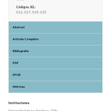
Códigos JEL:
G12, G17, G19, G32
Abstract
Artículo Completo
Bibliografía
PDF
EPUB
Métricas
Instituciones
Universidad de las Américas, Chile