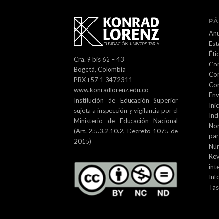
PÁ
Anu
Est
Éti
Cra. 9 bis 62 – 43
Com
Bogotá, Colombia
Com
PBX +57 1 3472311
Con
www.konradlorenz.edu.co
Env
Institución de Educación Superior
Inic
sujeta a inspección y vigilancia por el
Ind
Ministerio de Educación Nacional
No
(Art. 2.5.3.2.10.2, Decreto 1075 de
par
2015)
Núm
Re
int
Inf
Tas