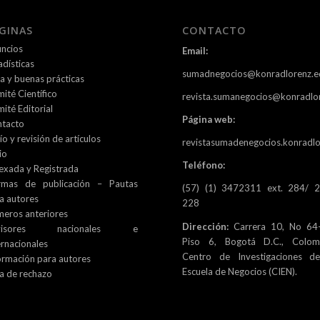
GINAS
CONTACTO
ncios
Email:
adísticas
sumadnegocios@konradlorenz.e
ca y buenas prácticas
ité Científico
revista.sumanegocios@konradlo
ité Editorial
Página web:
tacto
ío y revisión de artículos
revistasumadenegocios.konradlo
io
Teléfono:
exada y Registrada
rmas de publicación – Pautas
(57) (1) 3472311 ext. 284/ 
a autores
228
eros anteriores
Dirección:
Carrera 10, No 64-
visores nacionales e
Piso 6, Bogotá D.C., Colomb
ernacionales
Centro de Investigaciones d
ormación para autores
Escuela de Negocios (CIEN).
a de rechazo