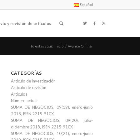
Español
vío y revisión de artículos
Tú estás aquí:
Inicio
/
Avance Online
CATEGORÍAS
Artículo de investigación
Artículo de revisión
Artículos
Número actual
SUMA DE NEGOCIOS, 09(19), enero-junio
2018, ISSN 2215-910X
SUMA DE NEGOCIOS, 09(20), julio-
diciembre 2018, ISSN 2215-910X
SUMA DE NEGOCIOS, 10(21), enero-junio