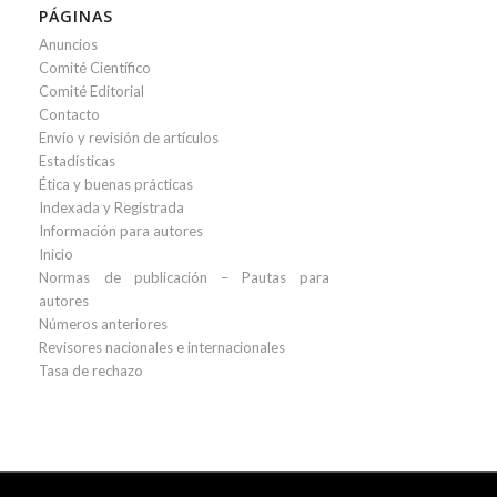
PÁGINAS
Anuncios
Comité Científico
Comité Editorial
Contacto
Envío y revisión de artículos
Estadísticas
Ética y buenas prácticas
Indexada y Registrada
Información para autores
Inicio
Normas de publicación – Pautas para
autores
Números anteriores
Revisores nacionales e internacionales
Tasa de rechazo