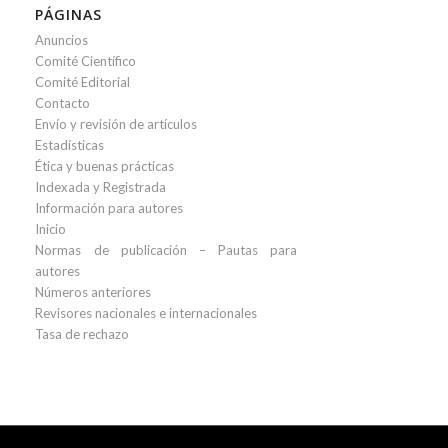
PÁGINAS
Anuncios
Comité Científico
Comité Editorial
Contacto
Envío y revisión de artículos
Estadísticas
Ética y buenas prácticas
Indexada y Registrada
Información para autores
Inicio
Normas de publicación – Pautas para
autores
Números anteriores
Revisores nacionales e internacionales
Tasa de rechazo