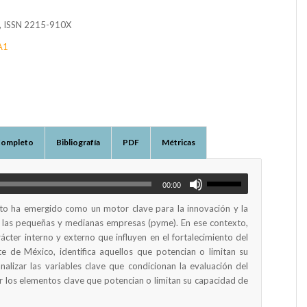
6, ISSN 2215-910X
A1
Completo
Bibliografía
PDF
Métricas
00:00
to ha emergido como un motor clave para la innovación y la
n las pequeñas y medianas empresas (pyme). En ese contexto,
ácter interno y externo que influyen en el fortalecimiento del
 de México, identifica aquellos que potencian o limitan su
lizar las variables clave que condicionan la evaluación del
ar los elementos clave que potencian o limitan su capacidad de