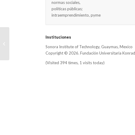
normas sociales,
políticas públicas;
intraemprendimiento, pyme
Escala de inserción al salario
Instituciones
emocional: validación mediante
Sonora Institute of Technology, Guaymas, Mexico
unique variable...
Copyright © 2026. Fundación Universitaria Konra
(Visited 394 times, 1 visits today)