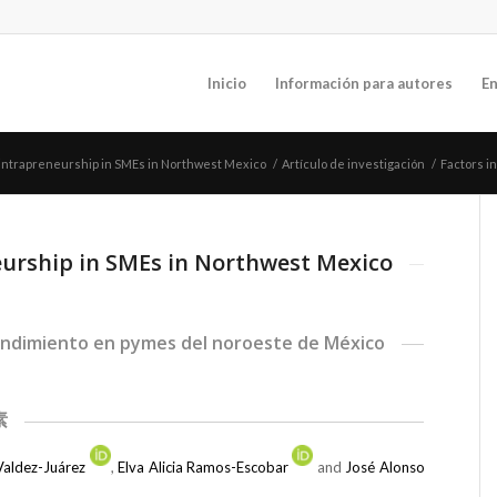
Inicio
Información para autores
En
 intrapreneurship in SMEs in Northwest Mexico
/
Artículo de investigación
/
Factors i
eurship in SMEs in Northwest Mexico
rendimiento en pymes del noroeste de México
素
 Valdez-Juárez
,
Elva Alicia Ramos-Escobar
and
José Alonso