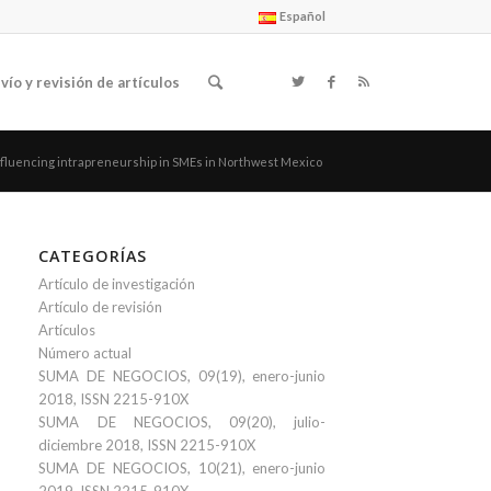
Español
vío y revisión de artículos
nfluencing intrapreneurship in SMEs in Northwest Mexico
CATEGORÍAS
Artículo de investigación
Artículo de revisión
Artículos
Número actual
SUMA DE NEGOCIOS, 09(19), enero-junio
2018, ISSN 2215-910X
SUMA DE NEGOCIOS, 09(20), julio-
diciembre 2018, ISSN 2215-910X
SUMA DE NEGOCIOS, 10(21), enero-junio