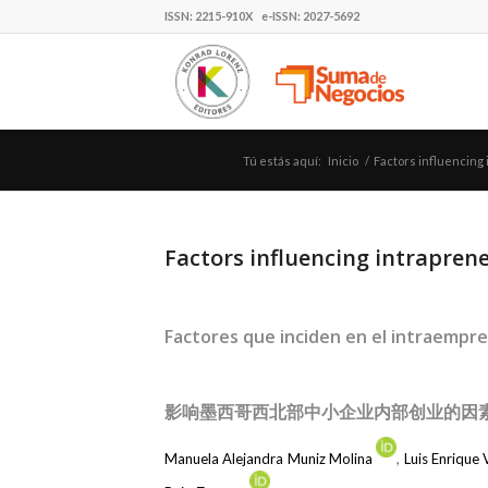
ISSN: 2215-910X e-ISSN: 2027-5692
Tú estás aquí:
Inicio
/
Factors influencing
Factors influencing intrapren
Factores que inciden en el intraemp
影响墨西哥西北部中小企业内部创业的因
Manuela Alejandra Muniz Molina
,
Luis Enrique