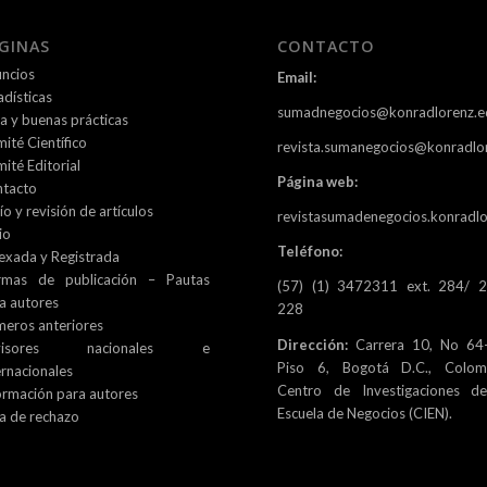
GINAS
CONTACTO
ncios
Email:
adísticas
sumadnegocios@konradlorenz.e
ca y buenas prácticas
ité Científico
revista.sumanegocios@konradlo
ité Editorial
Página web:
tacto
ío y revisión de artículos
revistasumadenegocios.konradlo
io
Teléfono:
exada y Registrada
rmas de publicación – Pautas
(57) (1) 3472311 ext. 284/ 
a autores
228
eros anteriores
Dirección:
Carrera 10, No 64-
visores nacionales e
Piso 6, Bogotá D.C., Colomb
ernacionales
Centro de Investigaciones d
ormación para autores
Escuela de Negocios (CIEN).
a de rechazo