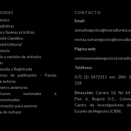
GINAS
CONTACTO
ncios
Email:
adísticas
sumadnegocios@konradlorenz.e
ca y buenas prácticas
ité Científico
revista.sumanegocios@konradlo
ité Editorial
Página web:
tacto
ío y revisión de artículos
revistasumadenegocios.konradlo
io
Teléfono:
exada y Registrada
rmas de publicación – Pautas
(57) (1) 3472311 ext. 284/ 
a autores
228
eros anteriores
Dirección:
Carrera 10, No 64-
visores nacionales e
Piso 6, Bogotá D.C., Colomb
ernacionales
Centro de Investigaciones d
ormación para autores
Escuela de Negocios (CIEN).
a de rechazo