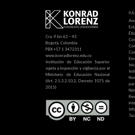
PÁ
Anu
Est
Éti
Cra. 9 bis 62 – 43
Com
Bogotá, Colombia
Com
PBX +57 1 3472311
Con
www.konradlorenz.edu.co
Env
Institución de Educación Superior
Inic
sujeta a inspección y vigilancia por el
Ind
Ministerio de Educación Nacional
No
(Art. 2.5.3.2.10.2, Decreto 1075 de
par
2015)
Núm
Re
int
Inf
Tas