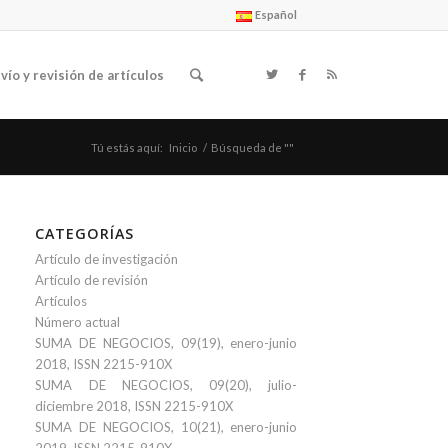
Español
vío y revisión de artículos
Tú estás aquí:
Inicio
/
Búsqueda de ""
CATEGORÍAS
Artículo de investigación
Artículo de revisión
Artículos
Número actual
SUMA DE NEGOCIOS, 09(19), enero-junio
2018, ISSN 2215-910X
SUMA DE NEGOCIOS, 09(20), julio-
diciembre 2018, ISSN 2215-910X
SUMA DE NEGOCIOS, 10(21), enero-junio