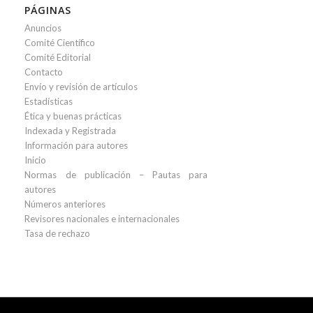
PÁGINAS
Anuncios
Comité Científico
Comité Editorial
Contacto
Envío y revisión de artículos
Estadísticas
Ética y buenas prácticas
Indexada y Registrada
Información para autores
Inicio
Normas de publicación – Pautas para
autores
Números anteriores
Revisores nacionales e internacionales
Tasa de rechazo