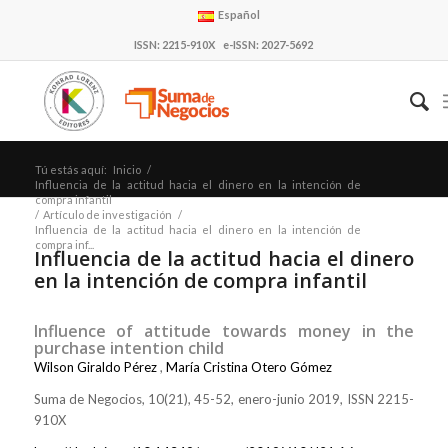
Español
ISSN: 2215-910X e-ISSN: 2027-5692
Tú estás aquí:
Inicio
/
Influencia de la actitud hacia el dinero en la intención de
compra infantil
/
Artículo de investigación
/
Influencia de la actitud hacia el dinero en la intención de
compra inf...
Influencia de la actitud hacia el dinero
en la intención de compra infantil
Influence of attitude towards money in the
purchase intention child
Wilson Giraldo Pérez
,
María Cristina Otero Gómez
Suma de Negocios, 10(21), 45-52, enero-junio 2019, ISSN 2215-
910X