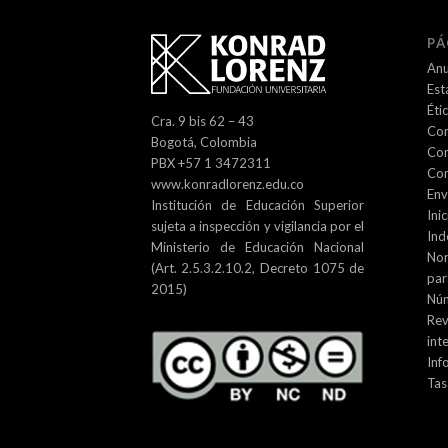
PÁ
Anu
Est
Éti
Cra. 9 bis 62 – 43
Com
Bogotá, Colombia
Com
PBX +57 1 3472311
Con
www.konradlorenz.edu.co
Env
Institución de Educación Superior
Inic
sujeta a inspección y vigilancia por el
Ind
Ministerio de Educación Nacional
No
(Art. 2.5.3.2.10.2, Decreto 1075 de
par
2015)
Núm
Re
int
Inf
Tas