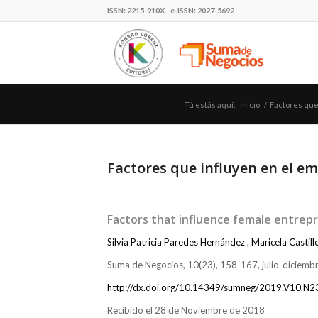
ISSN: 2215-910X e-ISSN: 2027-5692
Tú estás aquí:
Inicio
/
Factores que
Factores que influyen en el 
Factors that influence female entrep
Silvia Patricia Paredes Hernández
,
Maricela Castill
Suma de Negocios, 10(23), 158-167, julio-diciem
http://dx.doi.org/10.14349/sumneg/2019.V10.N2
Recibido el 28 de Noviembre de 2018