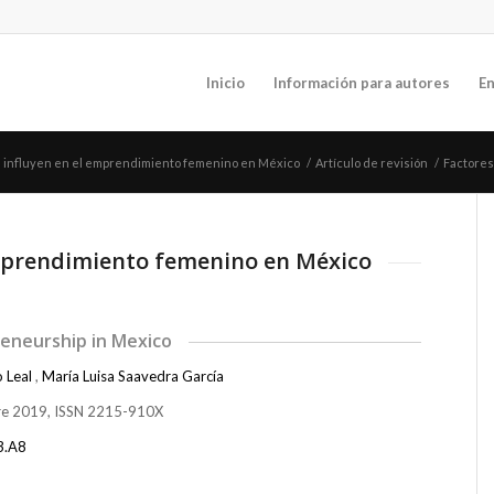
Inicio
Información para autores
En
 influyen en el emprendimiento femenino en México
/
Artículo de revisión
/
Factores
emprendimiento femenino en México
reneurship in Mexico
o Leal
,
María Luisa Saavedra García
bre 2019, ISSN 2215-910X
3.A8