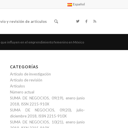
Español
vío y revisión de artículos
 que influyen en el emprendimiento femenino en México
CATEGORÍAS
Artículo de investigación
Artículo de revisión
Artículos
Número actual
SUMA DE NEGOCIOS, 09(19), enero-junio
2018, ISSN 2215-910X
SUMA DE NEGOCIOS, 09(20), julio-
diciembre 2018, ISSN 2215-910X
SUMA DE NEGOCIOS, 10(21), enero-junio