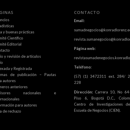
GINAS
CONTACTO
ncios
Email:
adísticas
sumadnegocios@konradlorenz.e
ca y buenas prácticas
ité Científico
revista.sumanegocios@konradlo
ité Editorial
Página web:
tacto
ío y revisión de artículos
revistasumadenegocios.konradlo
io
Teléfono:
exada y Registrada
rmas de publicación – Pautas
(57) (1) 3472311 ext. 284/ 
a autores
228
eros anteriores
Dirección:
Carrera 10, No 64-
visores nacionales e
Piso 6, Bogotá D.C., Colomb
ernacionales
Centro de Investigaciones d
ormación para autores
Escuela de Negocios (CIEN).
a de rechazo