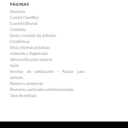
PÁGINAS
Anuncios
Comité Científico
Comité Editorial
Contacto
Envío y revisión de artículos
Estadísticas
Ética y buenas prácticas
Indexada y Registrada
Información para autores
Inicio
Normas de publicación – Pautas para
autores
Números anteriores
Revisores nacionales e internacionales
Tasa de rechazo