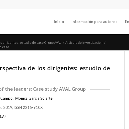
Inicio
Información para autores
En
os dirigentes: estudio de caso Grupo AVAL
/
Artículo de investigación
/
 caso...
spectiva de los dirigentes: estudio de
of the leaders: Case study AVAL Group
z-Campo
,
Mónica García Solarte
bre 2019, ISSN 2215-910X
3.A4