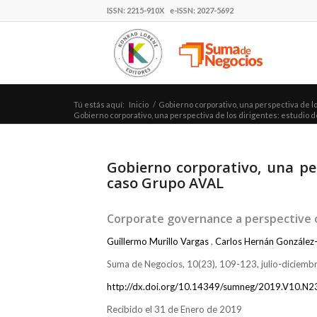
ISSN: 2215-910X e-ISSN: 2027-5692
Tú estás aquí:
Inicio
/
Gobierno corporativo, una perspectiva de l
Gobierno corporativo, una perspectiva de los dirigentes: estudio de
Gobierno corporativo, una per
caso Grupo AVAL
Corporate governance a perspective 
Guillermo Murillo Vargas
,
Carlos Hernán Gonzále
Suma de Negocios, 10(23), 109-123, julio-diciem
http://dx.doi.org/10.14349/sumneg/2019.V10.N2
Recibido el 31 de Enero de 2019