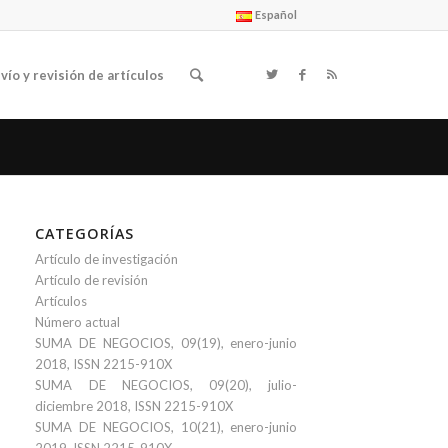
Español
vío y revisión de artículos
CATEGORÍAS
Artículo de investigación
Artículo de revisión
Artículos
Número actual
SUMA DE NEGOCIOS, 09(19), enero-junio
2018, ISSN 2215-910X
SUMA DE NEGOCIOS, 09(20), julio-
diciembre 2018, ISSN 2215-910X
SUMA DE NEGOCIOS, 10(21), enero-junio