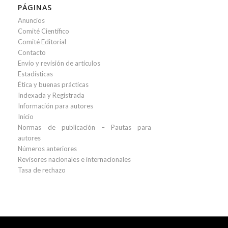
PÁGINAS
Anuncios
Comité Científico
Comité Editorial
Contacto
Envío y revisión de artículos
Estadísticas
Ética y buenas prácticas
Indexada y Registrada
Información para autores
Inicio
Normas de publicación – Pautas para
autores
Números anteriores
Revisores nacionales e internacionales
Tasa de rechazo