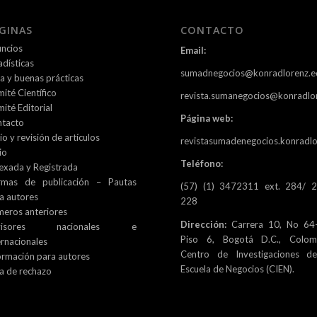
GINAS
CONTACTO
ncios
Email:
adísticas
sumadnegocios@konradlorenz.e
ca y buenas prácticas
ité Científico
revista.sumanegocios@konradlo
ité Editorial
Página web:
tacto
ío y revisión de artículos
revistasumadenegocios.konradlo
io
Teléfono:
exada y Registrada
rmas de publicación – Pautas
(57) (1) 3472311 ext. 284/ 
a autores
228
eros anteriores
Dirección:
Carrera 10, No 64-
visores nacionales e
Piso 6, Bogotá D.C., Colomb
ernacionales
Centro de Investigaciones d
ormación para autores
Escuela de Negocios (CIEN).
a de rechazo