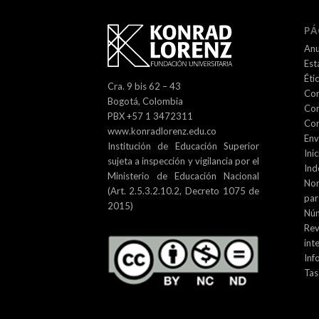
PÁ
Anu
Est
Éti
Cra. 9 bis 62 – 43
Com
Bogotá, Colombia
Com
PBX +57 1 3472311
Con
www.konradlorenz.edu.co
Env
Institución de Educación Superior
Inic
sujeta a inspección y vigilancia por el
Ind
Ministerio de Educación Nacional
No
(Art. 2.5.3.2.10.2, Decreto 1075 de
par
2015)
Núm
Re
int
Inf
Tas