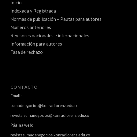
Inicio
Indexada y Registrada
Normas de publicación – Pautas para autores
Números anteriores
Revisores nacionales e internacionales
Información para autores
Tasa de rechazo
CONTACTO
Email:
sumadnegocios@konradlorenz.edu.co
revista.sumanegocios@konradlorenz.edu.co
Página web:
revistasumadenegocios.konradlorenz.edu.co