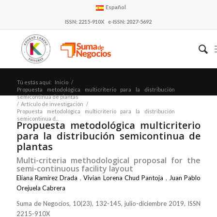
Español
ISSN: 2215-910X e-ISSN: 2027-5692
Tú estás aquí:
Inicio
/
Propuesta metodológica multicriterio para la distribución
semicontinua de plantas
/
Artículo de investigación
/
Propuesta metodológica multicriterio para la distribución
semicontinua d...
Propuesta metodológica multicriterio
para la distribución semicontinua de
plantas
Multi-criteria methodological proposal for the
semi-continuous facility layout
Eliana Ramírez Drada
,
Vivian Lorena Chud Pantoja
,
Juan Pablo
Orejuela Cabrera
Suma de Negocios, 10(23), 132-145, julio-diciembre 2019, ISSN
2215-910X