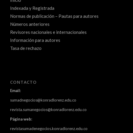
Inicio
Indexada y Registrada
Normas de publicación – Pautas para autores
Números anteriores
Revisores nacionales e internacionales
Información para autores
Tasa de rechazo
CONTACTO
Email:
sumadnegocios@konradlorenz.edu.co
revista.sumanegocios@konradlorenz.edu.co
Página web:
revistasumadenegocios.konradlorenz.edu.co