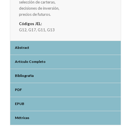
selección de carteras,
decisiones de inversión,
precios de futuros.
Códigos JEL:
G12, G17, G11, G13
Abstract
Artículo Completo
Bibliografía
PDF
EPUB
Métricas