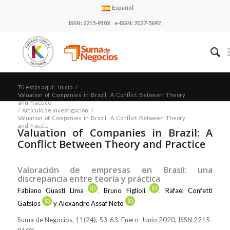
Español
ISSN: 2215-910X e-ISSN: 2027-5692
Tú estás aquí:
Inicio
/
Valuation of Companies in Brazil: A Conflict Between Theory
and Practice
/
Artículo de investigación
/
Valuation of Companies in Brazil: A Conflict Between Theory
and Practi...
Valuation of Companies in Brazil: A
Conflict Between Theory and Practice
Valoración de empresas en Brasil: una
discrepancia entre teoría y práctica
Fabiano Guasti Lima
,
Bruno Figlioli
,
Rafael Confetti
Gatsios
y
Alexandre Assaf Neto
Suma de Negocios, 11(24), 53-63, Enero-Junio 2020, ISSN 2215-