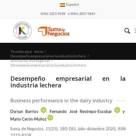
Español
ISSN: 2215-910X e-ISSN: 2027-5692
Tú estás aquí:
Inicio
/
Desempeño empresarial en la industria lechera
/
Artículo de investigación
/
Desempeño empresarial en la industria lechera
Desempeño empresarial en la
industria lechera
Business performance in the dairy industry
Dursun Barrios
,
Fernando José Restrepo-Escobar
y
Mario Cerón-Muñoz
Suma de Negocios, 11(25), 180-185, julio-diciembre 2020, ISSN
2215-910X