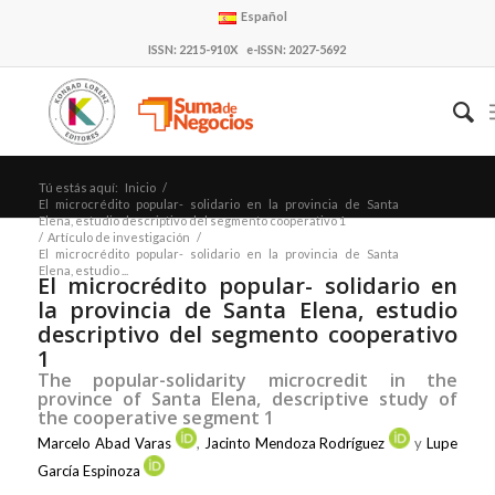
Español
ISSN: 2215-910X e-ISSN: 2027-5692
Tú estás aquí:
Inicio
/
El microcrédito popular- solidario en la provincia de Santa
Elena, estudio descriptivo del segmento cooperativo 1
/
Artículo de investigación
/
El microcrédito popular- solidario en la provincia de Santa
Elena, estudio ...
El microcrédito popular- solidario en
la provincia de Santa Elena, estudio
descriptivo del segmento cooperativo
1
The popular-solidarity microcredit in the
province of Santa Elena, descriptive study of
the cooperative segment 1
Marcelo Abad Varas
,
Jacinto Mendoza Rodríguez
y
Lupe
García Espinoza