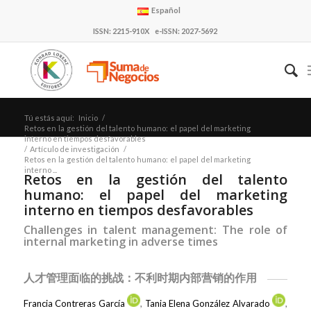
Español
ISSN: 2215-910X e-ISSN: 2027-5692
Tú estás aquí:
Inicio
/
Retos en la gestión del talento humano: el papel del marketing
interno en tiempos desfavorables
/
Artículo de investigación
/
Retos en la gestión del talento humano: el papel del marketing
interno ...
Retos en la gestión del talento
humano: el papel del marketing
interno en tiempos desfavorables
Challenges in talent management: The role of
internal marketing in adverse times
人才管理面临的挑战：不利时期内部营销的作用
Francia Contreras García
,
Tania Elena González Alvarado
,