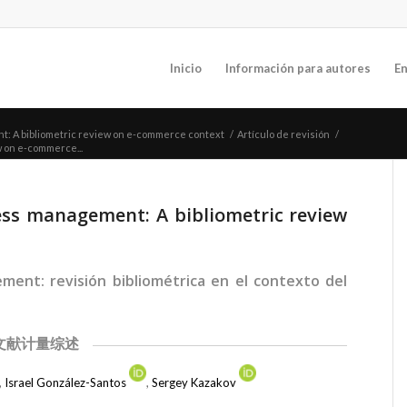
Inicio
Información para autores
En
t: A bibliometric review on e-commerce context
/
Artículo de revisión
/
 on e-commerce...
ess management: A bibliometric review
ment: revisión bibliométrica en el contexto del
文献计量综述
,
Israel González-Santos
,
Sergey Kazakov