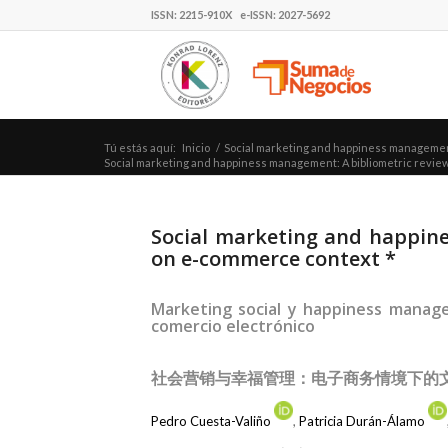
ISSN: 2215-910X e-ISSN: 2027-5692
Tú estás aquí:
Inicio
/
Social marketing and happiness managemen
Social marketing and happiness management: A bibliometric review
Social marketing and happin
on e-commerce context *
Marketing social y happiness manage
comercio electrónico
社会营销与幸福管理：电子商务情境下的
Pedro Cuesta-Valiño
,
Patricia Durán-Álamo