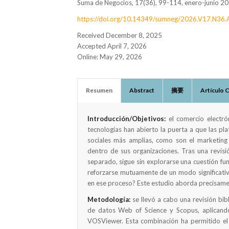
Suma de Negocios, 17(36), 99-114, enero-junio 2
https://doi.org/10.14349/sumneg/2026.V17.N36.
Received December 8, 2025
Accepted April 7, 2026
Online: May 29, 2026
Resumen
Abstract
摘要
Artículo 
Introducción/Objetivos:
el comercio electró
tecnologías han abierto la puerta a que las pl
sociales más amplias, como son el marketing s
dentro de sus organizaciones. Tras una revisi
separado, sigue sin explorarse una cuestión f
reforzarse mutuamente de un modo significativ
en ese proceso? Este estudio aborda precisame
Metodología:
se llevó a cabo una revisión bib
de datos Web of Science y Scopus, aplicand
VOSViewer. Esta combinación ha permitido el 