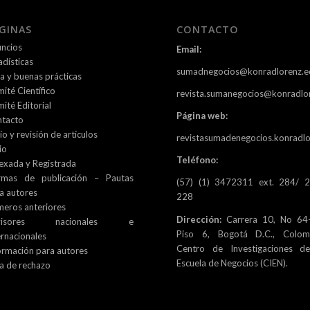
GINAS
CONTACTO
ncios
Email:
adísticas
sumadnegocios@konradlorenz.e
ca y buenas prácticas
ité Científico
revista.sumanegocios@konradlo
ité Editorial
Página web:
tacto
ío y revisión de artículos
revistasumadenegocios.konradlo
io
Teléfono:
exada y Registrada
rmas de publicación – Pautas
(57) (1) 3472311 ext. 284/ 
a autores
228
eros anteriores
Dirección:
Carrera 10, No 64-
visores nacionales e
Piso 6, Bogotá D.C., Colomb
ernacionales
Centro de Investigaciones d
ormación para autores
Escuela de Negocios (CIEN).
a de rechazo