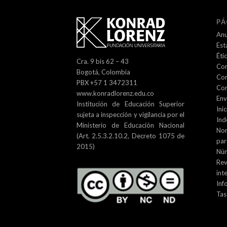
PÁ
Anu
Est
Éti
Cra. 9 bis 62 – 43
Com
Bogotá, Colombia
Com
PBX +57 1 3472311
Con
www.konradlorenz.edu.co
Env
Institución de Educación Superior
Inic
sujeta a inspección y vigilancia por el
Ind
Ministerio de Educación Nacional
No
(Art. 2.5.3.2.10.2, Decreto 1075 de
par
2015)
Núm
Re
int
Inf
Tas