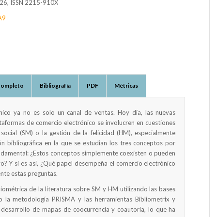
026, ISSN 2215-910X
A9
Completo
Bibliografía
PDF
Métricas
nico ya no es solo un canal de ventas. Hoy día, las nuevas
ataformas de comercio electrónico se involucren en cuestiones
ocial (SM) o la gestión de la felicidad (HM), especialmente
ón bibliográfica en la que se estudian los tres conceptos por
undamental: ¿Estos conceptos simplemente coexisten o pueden
o? Y si es así, ¿Qué papel desempeña el comercio electrónico
nte estas preguntas.
liométrica de la literatura sobre SM y HM utilizando las bases
o la metodología PRISMA y las herramientas Bibliometrix y
desarrollo de mapas de coocurrencia y coautoría, lo que ha