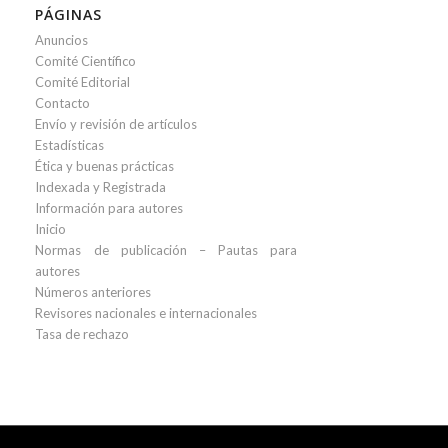
PÁGINAS
Anuncios
Comité Científico
Comité Editorial
Contacto
Envío y revisión de artículos
Estadísticas
Ética y buenas prácticas
Indexada y Registrada
Información para autores
Inicio
Normas de publicación – Pautas para
autores
Números anteriores
Revisores nacionales e internacionales
Tasa de rechazo