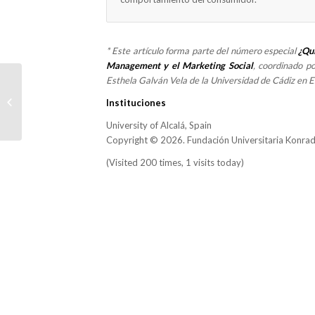
* Este artículo forma parte del número especial
¿Qu
Management y el Marketing Social
, coordinado po
Esthela Galván Vela de la Universidad de Cádiz en
Synthetic index for the evaluation of
territorial poverty in the
Instituciones
municipalities...
University of Alcalá, Spain
Copyright © 2026. Fundación Universitaria Konra
(Visited 200 times, 1 visits today)