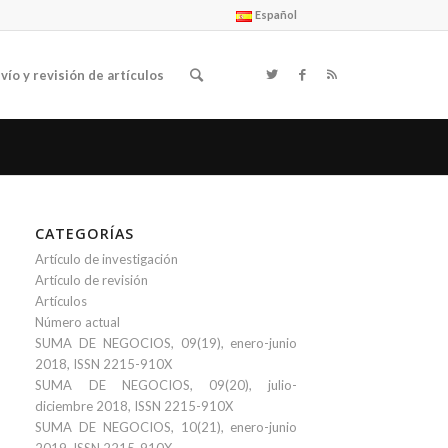
Español
vío y revisión de artículos
CATEGORÍAS
Artículo de investigación
Artículo de revisión
Artículos
Número actual
SUMA DE NEGOCIOS, 09(19), enero-junio
2018, ISSN 2215-910X
SUMA DE NEGOCIOS, 09(20), julio-
diciembre 2018, ISSN 2215-910X
SUMA DE NEGOCIOS, 10(21), enero-junio