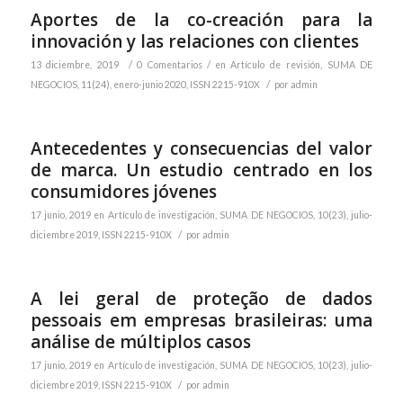
Aportes de la co-creación para la
innovación y las relaciones con clientes
/
/
13 diciembre, 2019
0 Comentarios
en
Artículo de revisión
,
SUMA DE
/
NEGOCIOS, 11(24), enero-junio 2020, ISSN 2215-910X
por
admin
Antecedentes y consecuencias del valor
de marca. Un estudio centrado en los
consumidores jóvenes
17 junio, 2019
en
Artículo de investigación
,
SUMA DE NEGOCIOS, 10(23), julio-
/
diciembre 2019, ISSN 2215-910X
por
admin
A lei geral de proteção de dados
pessoais em empresas brasileiras: uma
análise de múltiplos casos
17 junio, 2019
en
Artículo de investigación
,
SUMA DE NEGOCIOS, 10(23), julio-
/
diciembre 2019, ISSN 2215-910X
por
admin