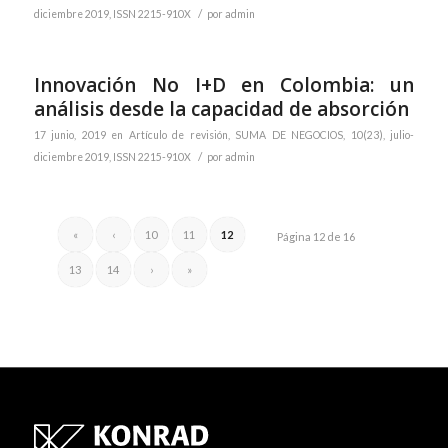
/
diciembre 2019, ISSN 2215-910X
por
admin
Innovación No I+D en Colombia: un
análisis desde la capacidad de absorción
17 junio, 2019
en
Artículo de revisión
,
SUMA DE NEGOCIOS, 10(23), julio-
/
diciembre 2019, ISSN 2215-910X
por
admin
«
‹
10
11
12
Página 12 de 16
13
14
›
»