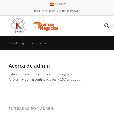
Español
ISSN: 2215-910X e-ISSN: 2027-5692
Tú estás aquí:
Inicio
/
admin
Acerca de
admin
Este autor aún no ha publicado su biografía.
Ahora hay
admin
contribuciones y 157 entradas.
ENTRADAS POR ADMIN