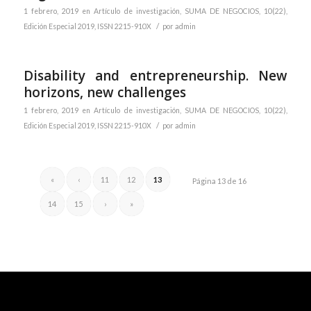
1 febrero, 2019
en
Artículo de investigación
,
SUMA DE NEGOCIOS, 10(22),
/
Edición Especial 2019, ISSN 2215-910X
por
admin
Disability and entrepreneurship. New
horizons, new challenges
1 febrero, 2019
en
Artículo de investigación
,
SUMA DE NEGOCIOS, 10(22),
/
Edición Especial 2019, ISSN 2215-910X
por
admin
«
‹
11
12
13
Página 13 de 16
14
15
›
»