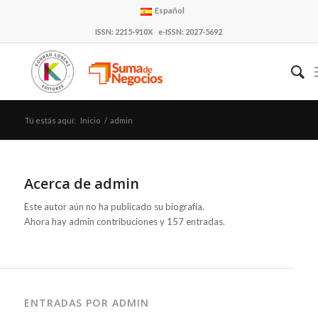
Español
ISSN: 2215-910X e-ISSN: 2027-5692
Tú estás aquí:
Inicio
/
admin
Acerca de
admin
Este autor aún no ha publicado su biografía.
Ahora hay
admin
contribuciones y 157 entradas.
ENTRADAS POR ADMIN