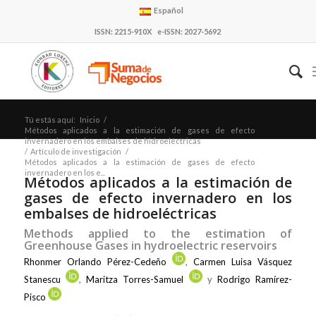
Español
ISSN: 2215-910X e-ISSN: 2027-5692
Tú estás aquí:
Inicio
/
Métodos aplicados a la estimación de gases de efecto
invernadero en los embalses de hidroeléctricas
/
Artículo de investigación
/
Métodos aplicados a la estimación de gases de efecto
invernadero en los e...
Métodos aplicados a la estimación de
gases de efecto invernadero en los
embalses de hidroeléctricas
Methods applied to the estimation of
Greenhouse Gases in hydroelectric reservoirs
Rhonmer Orlando Pérez-Cedeño
,
Carmen Luisa Vásquez
Stanescu
,
Maritza Torres-Samuel
y
Rodrigo Ramírez-
Pisco