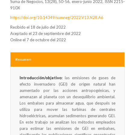
Suma de Negocios, 13(28), 50-56, enero-junio 2022, ISSN 2215-
910X
https://doi.org/10.14349/sumneg/2022.V13.N28.A6
Recibido el 18 de julio del 2022
Aceptado el 23 de septiembre del 2022
Online el 7 de octubre del 2022
Resumen
Introducción/objetivo:
las emisiones de gases de
efecto invernadero (GEI) de origen natural han
aumentado por las acciones antropogénicas, y
amenazan al planeta con un desequilibrio ambiental.
Los embalses para almacenar agua, que después se
utiliza para mover las turbinas de centrales
hidroeléctricas, acumulan sedimentos generando GEI.
En este trabajo se analizan los métodos empleados
para estimar las emisiones de GEI en embalses,
clasificando las publicaciones científicas encontradas