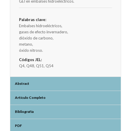
GEI en embalses hidroeléctricos.
Palabras clave:
Embalses hidroeléctricos,
gases de efecto invernadero,
dióxido de carbono,
metano,
óxido nitroso.
Códigos JEL:
Q4, Q48, Q51, Q54
Abstract
Artículo Completo
Bibliografía
PDF