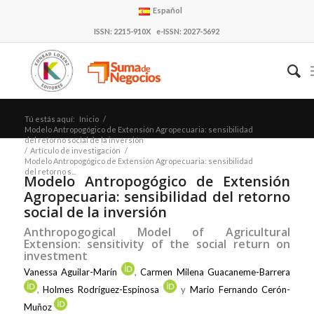
Español
ISSN: 2215-910X e-ISSN: 2027-5692
Tú estás aquí:
Inicio
/
Modelo Antropogógico de Extensión Agropecuaria: sensibilidad
del retorno social de la inversión
/
Artículo de investigación
/
Modelo Antropogógico de Extensión Agropecuaria: sensibilidad
del retorno s...
Modelo Antropogógico de Extensión
Agropecuaria: sensibilidad del retorno
social de la inversión
Anthropogogical Model of Agricultural
Extension: sensitivity of the social return on
investment
Vanessa Aguilar-Marín
,
Carmen Milena Guacaneme-Barrera
,
Holmes Rodríguez-Espinosa
y
Mario Fernando Cerón-
Muñoz