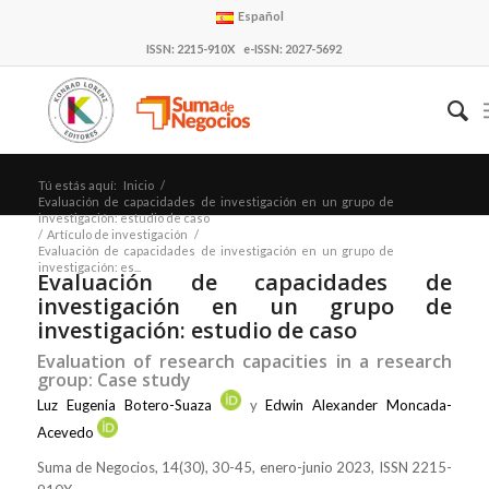
Español
ISSN: 2215-910X e-ISSN: 2027-5692
Tú estás aquí:
Inicio
/
Evaluación de capacidades de investigación en un grupo de
investigación: estudio de caso
/
Artículo de investigación
/
Evaluación de capacidades de investigación en un grupo de
investigación: es...
Evaluación de capacidades de
investigación en un grupo de
investigación: estudio de caso
Evaluation of research capacities in a research
group: Case study
Luz Eugenia Botero-Suaza
y
Edwin Alexander Moncada-
Acevedo
Suma de Negocios, 14(30), 30-45, enero-junio 2023, ISSN 2215-