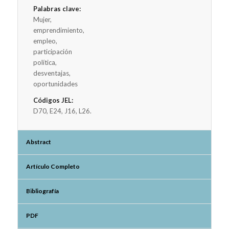
Palabras clave:
Mujer,
emprendimiento,
empleo,
participación
política,
desventajas,
oportunidades
Códigos JEL:
D70, E24, J16, L26.
Abstract
Artículo Completo
Bibliografía
PDF