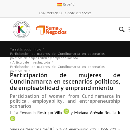
Español
ISSN: 2215-910X e-ISSN: 2027-5692
Tú estás aquí:
Inicio
/
Participación de mujeres de Cundinamarca en escenarios
políticos, de empleabilidad y emprendimiento
/
Artículo de investigación
/
Participación de mujeres de Cundinamarca en escenarios
políticos, de e...
Participación de mujeres de
Cundinamarca en escenarios políticos,
de empleabilidad y emprendimiento
Participation of women from Cundinamarca in
political, employability, and entrepreneurship
scenarios
Luisa Fernanda Restrepo Villa
y
Mariana Arévalo Retallack
Suma de Negocios, 14(30), 20-29, enero-junio 2023, ISSN 2215-