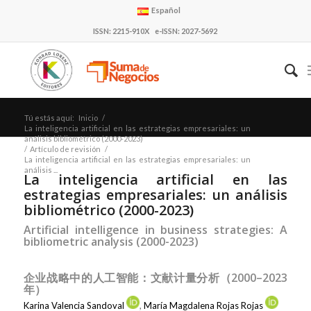
Español
ISSN: 2215-910X e-ISSN: 2027-5692
Tú estás aquí:
Inicio
/
La inteligencia artificial en las estrategias empresariales: un
análisis bibliométrico (2000-2023)
/
Artículo de revisión
/
La inteligencia artificial en las estrategias empresariales: un
análisis ...
La inteligencia artificial en las
estrategias empresariales: un análisis
bibliométrico (2000-2023)
Artificial intelligence in business strategies: A
bibliometric analysis (2000-2023)
企业战略中的人工智能：文献计量分析（2000–2023
年）
Karina Valencia Sandoval
,
María Magdalena Rojas Rojas