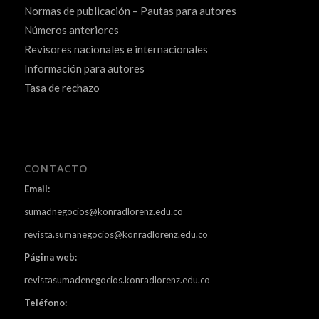
Normas de publicación – Pautas para autores
Números anteriores
Revisores nacionales e internacionales
Información para autores
Tasa de rechazo
CONTACTO
Email:
sumadnegocios@konradlorenz.edu.co
revista.sumanegocios@konradlorenz.edu.co
Página web:
revistasumadenegocios.konradlorenz.edu.co
Teléfono: