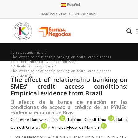
Español
ISSN: 2215-910X e-ISSN: 2027-5692
Tú estás aquí:
Inicio
/
The effect of relationship banking on SMEs’ credit access
conditions: Empirical evidence from Brazil
/
Artículo de investigación
/
The effect of relationship banking on SMEs’ credit access
conditions: E...
The effect of relationship banking on
SMEs’ credit access conditions:
Empirical evidence from Brazil
El efecto de la banca de relación en las
condiciones de acceso al crédito de las PYMEs:
Evidencia empírica de Brasil
Guilherme Bannwart Elias
,
Fabiano Guasti Lima
,
Rafael
Confetti Gatsios
y
Vinícius Medeiros Magnani
Suma de Negocios, 14(30), 60-70, enero-junio 2023, ISSN 2215-